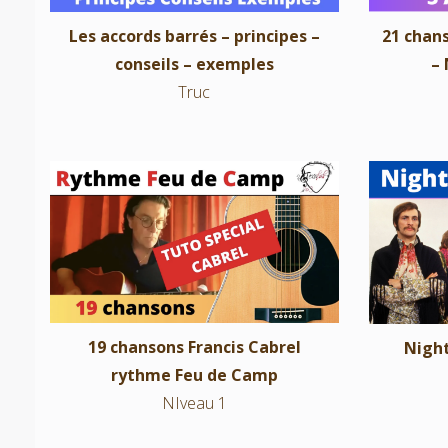
Les accords barrés – principes –
21 chans
conseils – exemples
– 
Truc
19 chansons Francis Cabrel rythme
Nights 
Feu de Camp
NIveau 1
19 chansons Francis Cabrel
Night
rythme Feu de Camp
NIveau 1