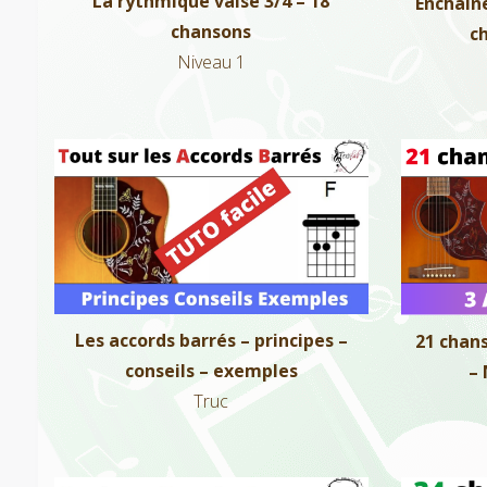
La rythmique valse 3/4 – 18
Enchaine
chansons
c
Niveau 1
Les accords barrés – principes –
21 chans
conseils – exemples
Truc
Les accords barrés – principes –
21 chans
conseils – exemples
– 
Truc