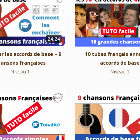
10 tubes français années 7
er les accords de base – 9
de base
hansons françaises
Niveau 1
Niveau 1
10 tubes français ann
r les accords de base – 9
accords de base
hansons françaises
Niveau 1
Niveau 1
9 chansons françaises fa
ons françaises 3 accords –
jouer
Notion de tonalité
NIveau 1
NIveau 1