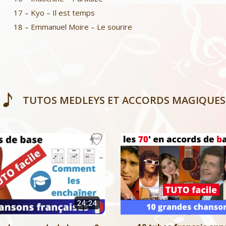
17 – Kyo – Il est temps
18 – Emmanuel Moire – Le sourire
TUTOS MEDLEYS ET ACCORDS MAGIQUES
10 tubes français années 7
er les accords de base – 9
de base
hansons françaises
Niveau 1
Niveau 1