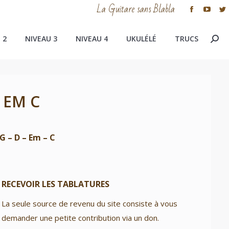
La Guitare sans Blabla
Facebook
YouTu
T
page
page
p
 2
NIVEAU 3
NIVEAU 4
UKULÉLÉ
TRUCS
Rech
opens
opens
o
in
in
in
:
new
new
n
window
windo
w
 EM C
 G – D – Em – C
RECEVOIR LES TABLATURES
La seule source de revenu du site consiste à vous
demander une petite contribution via un don.