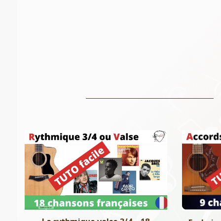
La rythmique valse 3/4 – 18
Enchain
chansons
c
Niveau 1