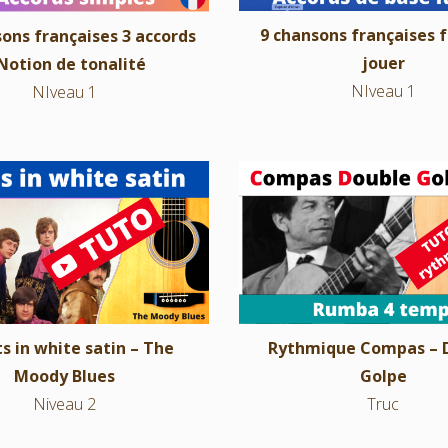
9 chansons françaises f
ons françaises 3 accords
jouer
Notion de tonalité
NIveau 1
NIveau 1
in white satin – The Moody
Rythmique Compas – Doub
Blues
Truc
Niveau 2
s in white satin – The
Rythmique Compas – 
Moody Blues
Golpe
Niveau 2
Truc