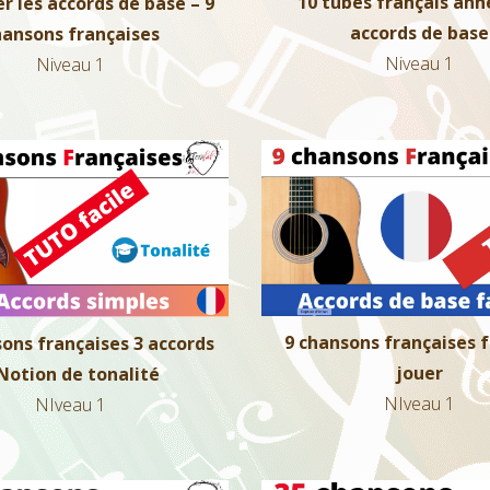
10 tubes français ann
r les accords de base – 9
accords de base
hansons françaises
Niveau 1
Niveau 1
9 chansons françaises fa
ons françaises 3 accords –
jouer
Notion de tonalité
NIveau 1
NIveau 1
9 chansons françaises f
ons françaises 3 accords
jouer
Notion de tonalité
NIveau 1
NIveau 1