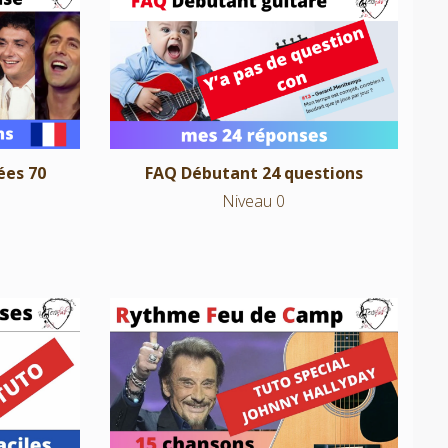
0 accords
FAQ Débutant 24 questions
Niveau 0
ées 70
FAQ Débutant 24 questions
Niveau 0
ciles à
15 chansons Johnny Hallyday rythme
Feu de Camp
NIveau 1