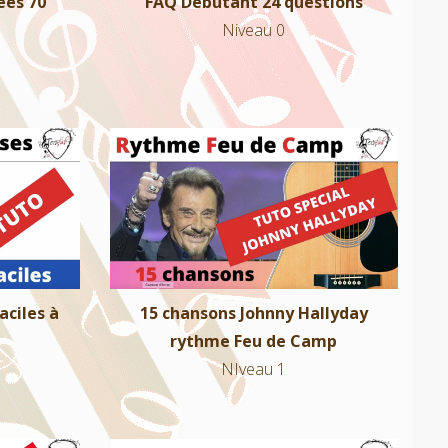
ées 70
FAQ Débutant 24 questions
Niveau 0
ciles à
15 chansons Johnny Hallyday rythme
Feu de Camp
NIveau 1
aciles à
15 chansons Johnny Hallyday
rythme Feu de Camp
NIveau 1