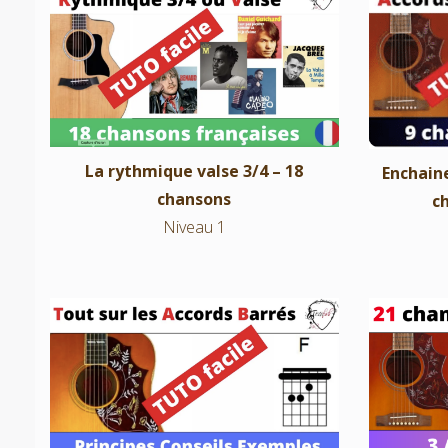
La rythmique valse 3/4 – 18
Enchain
chansons
c
Niveau 1
La rythmique valse 3/4 – 18
Enchaine
chansons
c
Niveau 1
Les accords barrés – principes –
21 chans
conseils – exemples
Truc