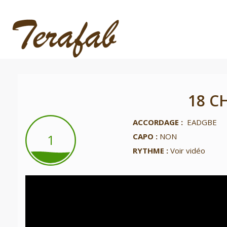
18 C
ACCORDAGE :
EADGBE
1
1
CAPO :
NON
RYTHME :
Voir vidéo