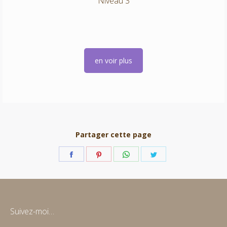
Niveau 3
en voir plus
Partager cette page
Partager
Partager
Partager
Partager
sur
sur
sur
sur
Facebook
Pinterest
WhatsApp
Twitter
Suivez-moi…