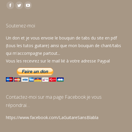
Trouvez nous sur :
Facebook
Twitter
YouTube
page
page
page
opens
opens
opens
Soutenez-moi
in
in
in
Un don et je vous envoie le bouquin de tabs du site en pdf
new
new
new
(tous les tutos guitare) ainsi que mon bouquin de chant/tabs
window
window
window
qui m'accompagne partout...
Vous les recevrez sur le mail lié à votre adresse Paypal
Contactez-moi sur ma page Facebook je vous
répondrai…
https://www.facebook.com/LaGuitareSansBlabla