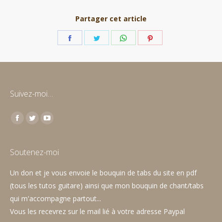
Partager cet article
Partager
Partager
Partager
Partager
sur
sur
sur
sur
Facebook
Twitter
WhatsApp
Pinterest
Suivez-moi…
Trouvez nous sur :
Facebook
Twitter
YouTube
page
page
page
opens
opens
opens
Soutenez-moi
in
in
in
Un don et je vous envoie le bouquin de tabs du site en pdf
new
new
new
(tous les tutos guitare) ainsi que mon bouquin de chant/tabs
window
window
window
qui m'accompagne partout...
Vous les recevrez sur le mail lié à votre adresse Paypal