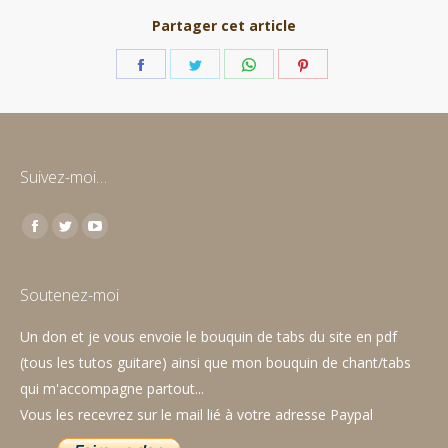
Partager cet article
Partager
Partager
Partager
Partager
sur
sur
sur
sur
Facebook
Twitter
WhatsApp
Pinterest
Suivez-moi…
Trouvez nous sur :
Facebook
Twitter
YouTube
page
page
page
opens
opens
opens
Soutenez-moi
in
in
in
Un don et je vous envoie le bouquin de tabs du site en pdf
new
new
new
(tous les tutos guitare) ainsi que mon bouquin de chant/tabs
window
window
window
qui m'accompagne partout...
Vous les recevrez sur le mail lié à votre adresse Paypal