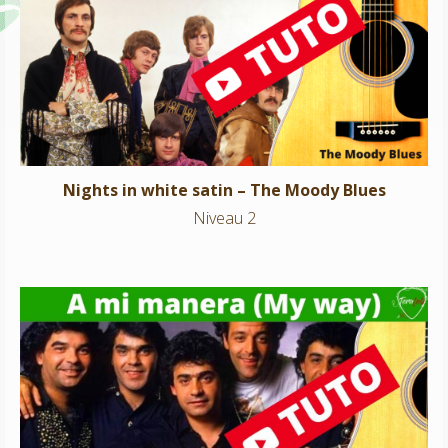
Nights in white satin – The Moody Blues
Niveau 2
Nights in white satin – The Moody Blues
Niveau 2
A mi manera -Gipsy Kings (My Way)
Niveau 2