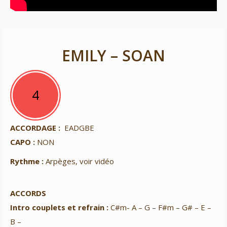
EMILY – SOAN
4
4
ACCORDAGE :
EADGBE
CAPO :
NON
Rythme :
Arpèges, voir vidéo
ACCORDS
Intro couplets et refrain :
C#m- A – G – F#m – G# – E –
B –