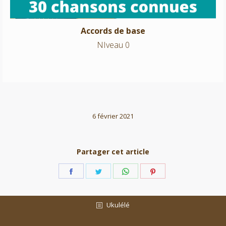
Accords de base
NIveau 0
6 février 2021
Partager cet article
Partager
Partager
Partager
Partager
sur
sur
sur
sur
Facebook
Twitter
WhatsApp
Pinterest
Ukulélé