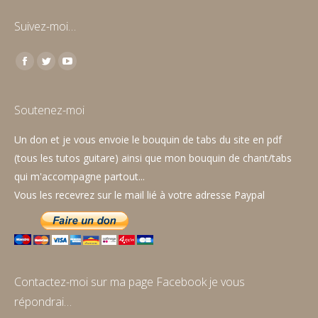
Suivez-moi…
Trouvez nous sur :
Facebook
Twitter
YouTube
page
page
page
opens
opens
opens
Soutenez-moi
in
in
in
Un don et je vous envoie le bouquin de tabs du site en pdf
new
new
new
(tous les tutos guitare) ainsi que mon bouquin de chant/tabs
window
window
window
qui m'accompagne partout...
Vous les recevrez sur le mail lié à votre adresse Paypal
Contactez-moi sur ma page Facebook je vous
répondrai…