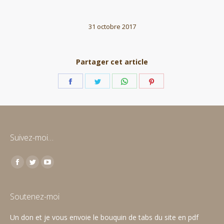
31 octobre 2017
Partager cet article
Partager
Partager
Partager
Partager
sur
sur
sur
sur
Facebook
Twitter
WhatsApp
Pinterest
Suivez-moi…
Trouvez nous sur :
Facebook
Twitter
YouTube
page
page
page
opens
opens
opens
Soutenez-moi
in
in
in
Un don et je vous envoie le bouquin de tabs du site en pdf
new
new
new