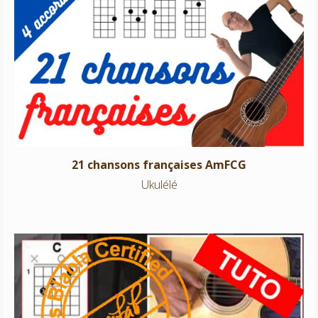
21 chansons françaises AmFCG
Ukulélé
21 chansons françaises AmFCG
Ukulélé
C’était l’hiver – Francis Cabrel