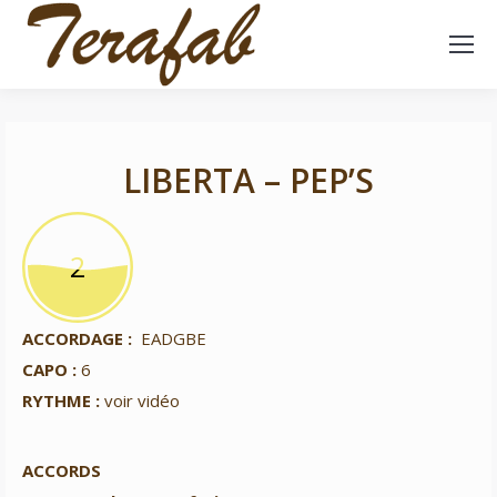
LIBERTA – PEP’S
2
2
ACCORDAGE :
EADGBE
CAPO :
6
RYTHME :
voir vidéo
ACCORDS