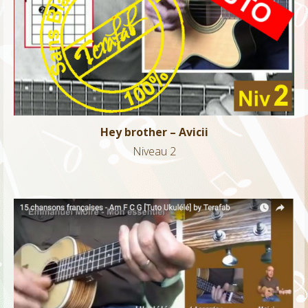
Hey brother – Avicii
Niveau 2
Hey brother – Avicii
Niveau 2
15 chansons françaises Am F C G – Ukulélé
Niveau 1